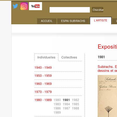
Chercher
L'ARTISTE
ACCUEIL
ESPAI SUBIRACHS
Expositions
Exposit
1981
Individuelles
Collectives
Subirachs. E
1940 - 1949
dessins et œ
1950 - 1959
1960 - 1969
1970 - 1979
1980 - 1989
1980
1981
1982
1983
1984
1985
1986
1987
1988
1989