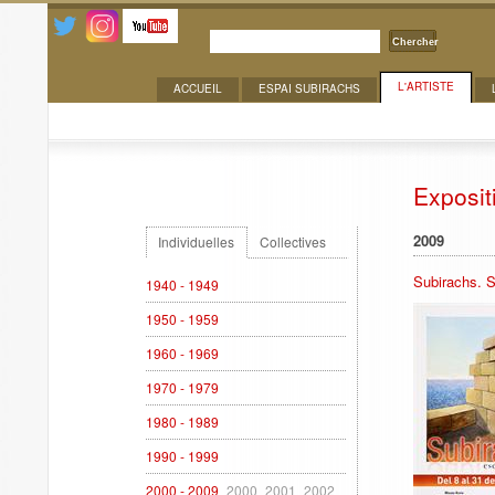
Chercher
L'ARTISTE
ACCUEIL
ESPAI SUBIRACHS
Expositions
Exposit
2009
Individuelles
Collectives
Subirachs. S
1940 - 1949
1950 - 1959
1960 - 1969
1970 - 1979
1980 - 1989
1990 - 1999
2000 - 2009
2000
2001
2002