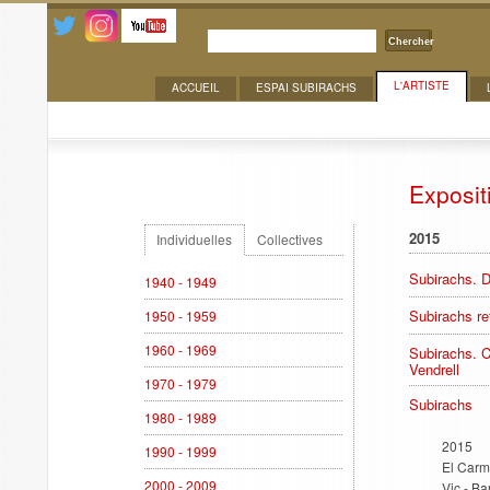
Chercher
L'ARTISTE
ACCUEIL
ESPAI SUBIRACHS
Expositions
Exposit
2015
Individuelles
Collectives
Subirachs. De
1940 - 1949
Subirachs re
1950 - 1959
1960 - 1969
Subirachs. C
Vendrell
1970 - 1979
Subirachs
1980 - 1989
2015
1990 - 1999
El Carme
2000 - 2009
Vic - B