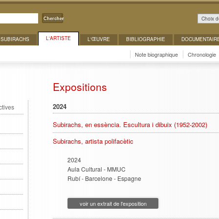
Choix d
Chercher
L'ARTISTE
 SUBIRACHS
L'ŒUVRE
BIBLIOGRAPHIE
DOCUMENTAIR
Note biographique
Chronologie
Expositions
2024
ctives
Subirachs, en essència. Escultura i dibuix (1952-2002)
Subirachs, artista polifacètic
2024
Aula Cultural - MMUC
Rubí - Barcelone - Espagne
voir un extrait de l'exposition