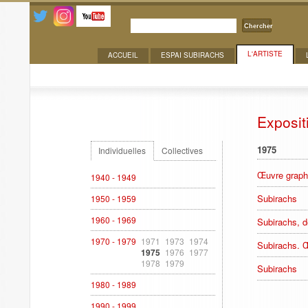
Chercher
L'ARTISTE
ACCUEIL
ESPAI SUBIRACHS
Expositions
Exposit
1975
Individuelles
Collectives
Œuvre graph
1940 - 1949
Subirachs
1950 - 1959
1960 - 1969
Subirachs, d
1970 - 1979
1971
1973
1974
Subirachs. 
1975
1976
1977
1978
1979
Subirachs
1980 - 1989
1990 - 1999