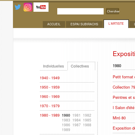
Chercher
L'ARTISTE
ACCUEIL
ESPAI SUBIRACHS
Expositions
Exposit
1980
Individuelles
Collectives
Petit format
1940 - 1949
Collection 7
1950 - 1959
1960 - 1969
Peintres et 
1970 - 1979
I Salon d'été
1980 - 1989
1980
1981
1982
Miró 80
1983
1984
1985
1986
1987
1988
Exposition d
1989