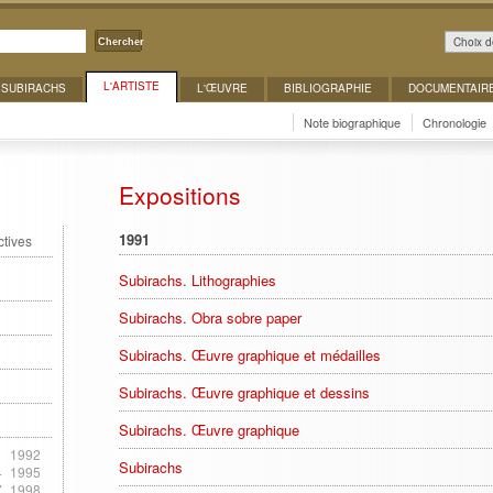
Choix d
Chercher
L'ARTISTE
 SUBIRACHS
L'ŒUVRE
BIBLIOGRAPHIE
DOCUMENTAIR
Note biographique
Chronologie
Expositions
1991
ctives
Subirachs. Lithographies
Subirachs. Obra sobre paper
Subirachs. Œuvre graphique et médailles
Subirachs. Œuvre graphique et dessins
Subirachs. Œuvre graphique
1
1992
Subirachs
4
1995
7
1998