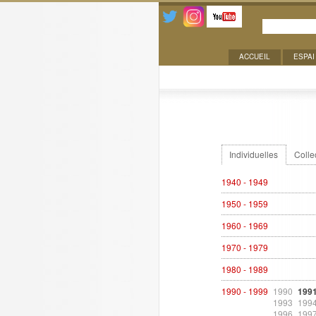
ACCUEIL
ESPAI
Expositions
Individuelles
Colle
1940 - 1949
1950 - 1959
1960 - 1969
1970 - 1979
1980 - 1989
1990 - 1999
1990
199
1993
199
1996
199