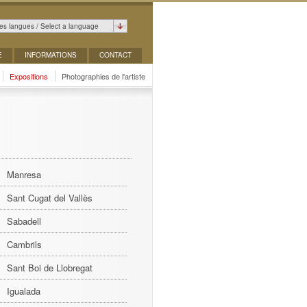
es langues / Select a language
E
INFORMATIONS
CONTACT
Expositions
Photographies de l'artiste
Manresa
Sant Cugat del Vallès
Sabadell
Cambrils
Sant Boi de Llobregat
Igualada