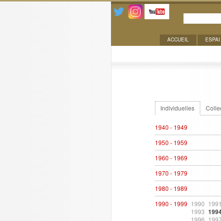
ACCUEIL
ESPAI
Expositions
Individuelles
Colle
1940 - 1949
1950 - 1959
1960 - 1969
1970 - 1979
1980 - 1989
1990 - 1999
1990
199
1993
199
1996
199