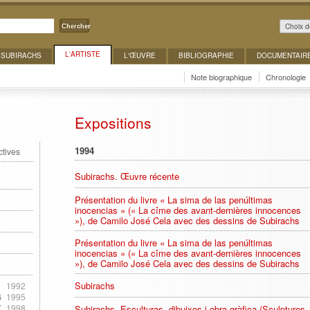
Choix d
Chercher
L'ARTISTE
 SUBIRACHS
L'ŒUVRE
BIBLIOGRAPHIE
DOCUMENTAIR
Note biographique
Chronologie
Expositions
1994
ctives
Subirachs. Œuvre récente
Présentation du livre « La sima de las penúltimas
inocencias » (« La cîme des avant-dernières innocences
»), de Camilo José Cela avec des dessins de Subirachs
Présentation du livre « La sima de las penúltimas
inocencias » (« La cîme des avant-dernières innocences
»), de Camilo José Cela avec des dessins de Subirachs
Subirachs
1
1992
4
1995
7
1998
Subirachs. Esculturas, dibuixos i obra gràfica (Sculptures,