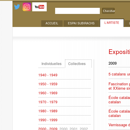
Chercher
L'ARTISTE
ACCUEIL
ESPAI SUBIRACHS
Expositions
Exposit
2009
Individuelles
Collectives
5 catalans u
1940 - 1949
Fascination 
1950 - 1959
et XXème si
1960 - 1969
École catala
catalan
1970 - 1979
1980 - 1989
École catala
catalan
1990 - 1999
Vernissage 
2000 - 2009
2000
2001
2002