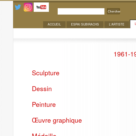
Chercher
ACCUEIL
ESPAI SUBIRACHS
L'ARTISTE
Trajectoire > 1961-1970
1961-1
Sculpture
Dessin
Peinture
Œuvre graphique
Médaille